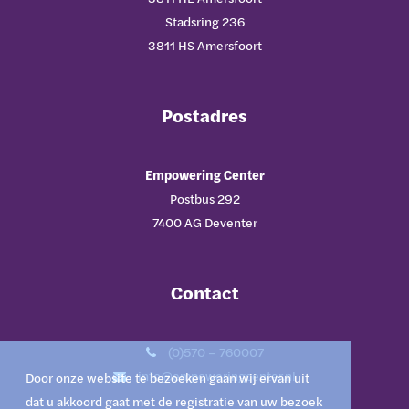
Stadsring 236
3811 HS Amersfoort
Postadres
Empowering Center
Postbus 292
7400 AG Deventer
Contact
(0)570 – 760007
info@empoweringcenter.nl
Door onze website te bezoeken gaan wij ervan uit
dat u akkoord gaat met de registratie van uw bezoek