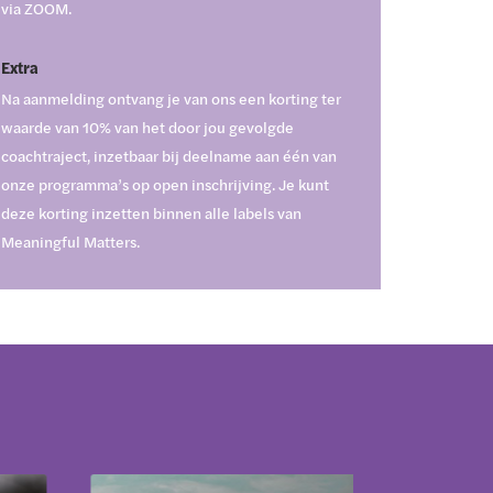
via ZOOM.
Extra
Na aanmelding ontvang je van ons een korting ter
waarde van 10% van het door jou gevolgde
coachtraject, inzetbaar bij deelname aan één van
onze programma’s op open inschrijving. Je kunt
deze korting inzetten binnen alle labels van
Meaningful Matters.